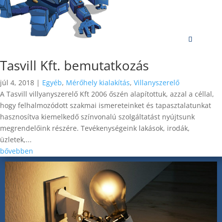
Tasvill Kft. bemutatkozás
júl 4, 2018
|
Egyéb
,
Mérőhely kialakítás
,
Villanyszerelő
A Tasvill villyanyszerelő Kft 2006 őszén alapítottuk, azzal a céllal,
hogy felhalmozódott szakmai ismereteinket és tapasztalatunkat
hasznosítva kiemelkedő színvonalú szolgáltatást nyújtsunk
megrendelőink részére. Tevékenységeink lakások, irodák,
üzletek,...
bővebben