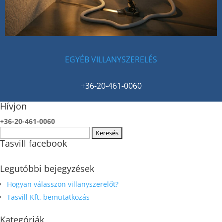
EGYÉB VILLANYSZERELÉS
+36-20-461-0060
Hívjon
+36-20-461-0060
Keresés:
Tasvill facebook
Legutóbbi bejegyzések
Hogyan válasszon villanyszerelőt?
Tasvill Kft. bemutatkozás
Kategóriák