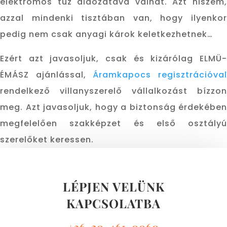
elektromos tűz áldozatává válhat. Azt hiszem,
azzal mindenki tisztában van, hogy ilyenkor
pedig nem csak anyagi károk keletkezhetnek…
Ezért azt javasoljuk, csak és kizárólag ELMÜ-
ÉMÁSZ ajánlással,
Áramkapocs regisztrációva
rendelkező villanyszerelő vállalkozást bízzon
meg. Azt javasoljuk, hogy a biztonság érdekében
megfelelően szakképzet és első osztályú
szerelőket keressen.
LÉPJEN VELÜNK
KAPCSOLATBA
+36-20-461-0060