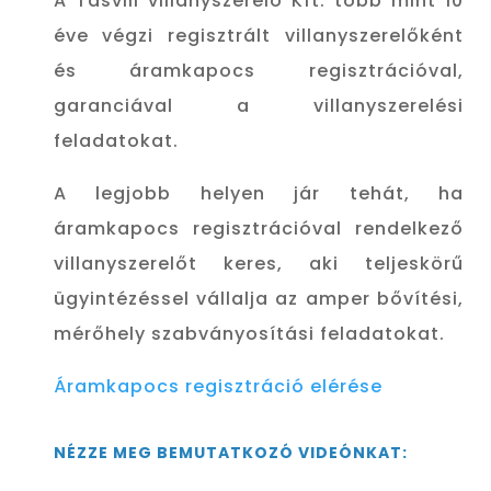
A Tasvill villanyszerelő Kft. több mint 10
éve végzi regisztrált villanyszerelőként
és áramkapocs regisztrációval,
garanciával a villanyszerelési
feladatokat.
A legjobb helyen jár tehát, ha
áramkapocs regisztrációval rendelkező
villanyszerelőt keres, aki teljeskörű
ügyintézéssel vállalja az amper bővítési,
mérőhely szabványosítási feladatokat.
Áramkapocs regisztráció elérése
NÉZZE MEG BEMUTATKOZÓ VIDEÓNKAT: