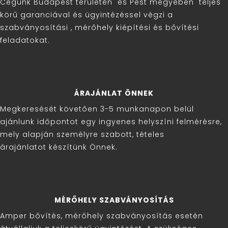
Cégünk Budapest területén és Pest megyében teljes
körű garanciával és ügyintézéssel végzi a
szabványosítási , mérőhely kiépítési és bővítési
feladatokat.
ÁRAJÁNLAT ÖNNEK
Megkeresését követően 3-5 munkanapon belül
ajánlunk időpontot egy ingyenes helyszíni felmérésre,
mely alapján személyre szabott, tételes
árajánlatot készítünk Önnek.
MÉRŐHELY SZABVÁNYOSÍTÁS
Amper bővítés, mérőhely szabványosítás esetén