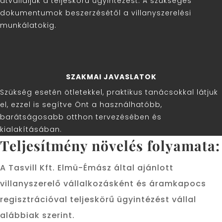
átvállaljuk a teljeskörű ügyintézést. A szükséges
dokumentumok beszerzésétől a villanyszerelési
munkálatokig.
SZAKMAI JAVASLATOK
Szükség esetén ötletekkel, praktikus tanácsokkal látjuk
el, ezzel is segítve Önt a használhatóbb,
barátságosabb otthon tervezésében és
kialakításában.
Teljesítmény növelés folyamata:
A Tasvill Kft. Elmü-Émász által ajánlott
villanyszerelő vállalkozásként és áramkapocs
regisztrációval teljeskörű ügyintézést vállal
alábbiak szerint.