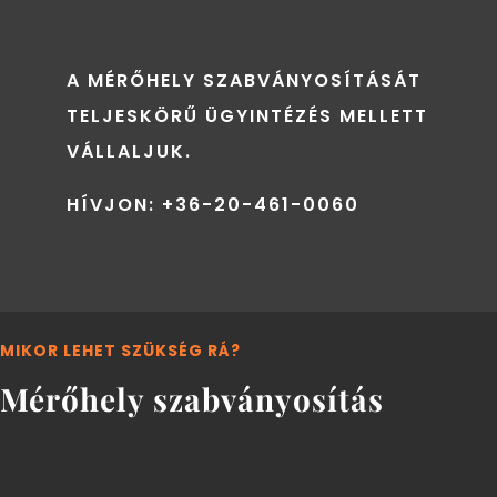
A MÉRŐHELY SZABVÁNYOSÍTÁSÁT
TELJESKÖRŰ ÜGYINTÉZÉS MELLETT
VÁLLALJUK.
HÍVJON:
+36-20-461-0060
MIKOR LEHET SZÜKSÉG RÁ?
Mérőhely szabványosítás