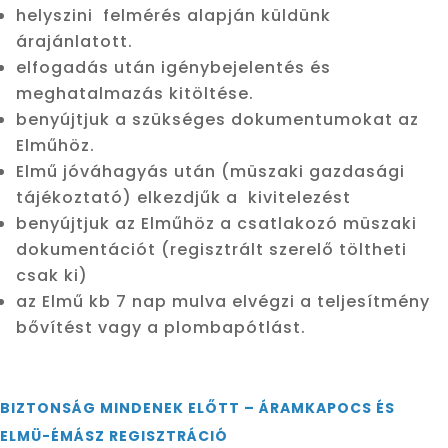
helyszini felmérés alapján küldünk
árajánlatott.
elfogadás után igénybejelentés és
meghatalmazás kitöltése.
benyújtjuk a szükséges dokumentumokat az
Elműhöz.
Elmű jóváhagyás után (müszaki gazdasági
tájékoztató) elkezdjűk a kivitelezést
benyújtjuk az Elműhöz a csatlakozó müszaki
dokumentációt (regisztrált szerelő töltheti
csak ki)
az Elmű kb 7 nap mulva elvégzi a teljesítmény
bővítést vagy a plombapótlást.
BIZTONSÁG MINDENEK ELŐTT – ÁRAMKAPOCS ÉS
ELMÜ-ÉMÁSZ REGISZTRÁCIÓ