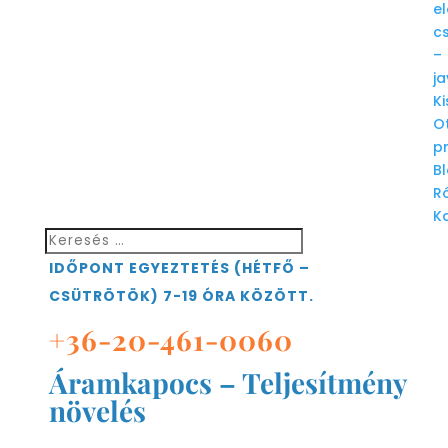
e
c
–
ja
Ki
Ot
p
B
R
K
IDŐPONT EGYEZTETÉS (HÉTFŐ –
CSÜTRÖTÖK) 7-19 ÓRA KÖZÖTT.
+36-20-461-0060
Áramkapocs – Teljesítmény
növelés