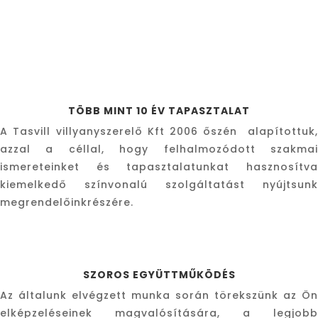
TÖBB MINT 10 ÉV TAPASZTALAT
A Tasvill villyanyszerelő Kft 2006 őszén alapítottuk,
azzal a céllal, hogy felhalmozódott szakmai
ismereteinket és tapasztalatunkat hasznosítva
kiemelkedő színvonalú szolgáltatást nyújtsunk
megrendelőinkrészére.
SZOROS EGYÜTTMŰKÖDÉS
Az általunk elvégzett munka során törekszünk az Ön
elképzeléseinek magvalósítására, a legjobb