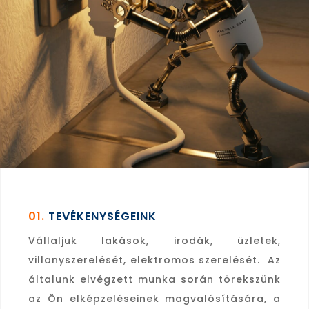
hasznosítva, kiemelkedő színvonalú
szolgáltatást nyújtsunk megrendelőink részére.
01.
TEVÉKENYSÉGEINK
Vállaljuk lakások, irodák, üzletek,
villanyszerelését, elektromos szerelését. Az
általunk elvégzett munka során törekszünk
az Ön elképzeléseinek magvalósítására, a