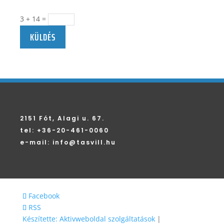
3 + 14
=
KÜLDÉS
2151 Fót, Alagi u. 67.
tel: +36-20-461-0060
e-mail:
info@tasvill.hu
Facebook
RSS
Készítette: Aktivweboldal szolgáltatások
|